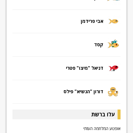
אבי פרידמן
קסד
דניאל "מיצו" פטרי
דורון "הנשיא" פילס
עלו ברשת
אופנוע המלחמה העזתי