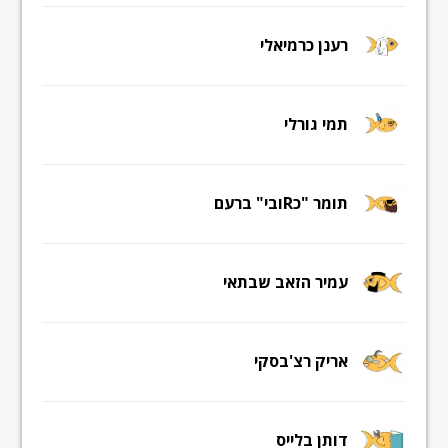
רענן כרמיאלי
תמי גורלי
תומר "כRובי" ברעם
עמיר הזאב שבתאי
אריק רצ'בסקי
דותן בלייס