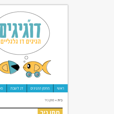
ראשי
מחסן ההגיגים
דג לשבת
ספ
בית
»
מתן ניר
מתן ניר