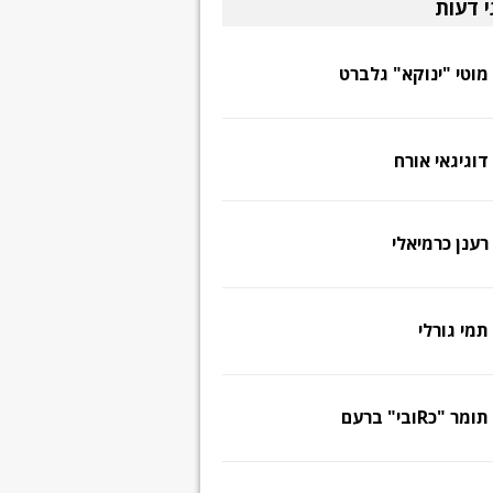
י דעות
מוטי "ינוקא" גלברט
דוגיגאי אורח
רענן כרמיאלי
תמי גורלי
תומר "כRובי" ברעם