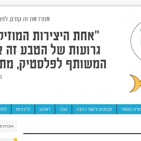
ורט מוטורי
מבחנים ורשמי רכיבה
טכני
ראינוע
דו"גיגיות
למה 