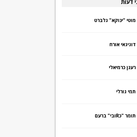
י דעות
מוטי "ינוקא" גלברט
דוגיגאי אורח
רענן כרמיאלי
תמי גורלי
תומר "כRובי" ברעם