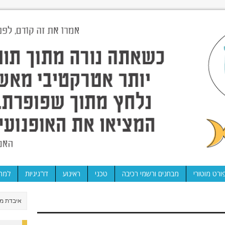
ורט מוטורי
מבחנים ורשמי רכיבה
טכני
ראינוע
דו"גיגיות
למה 