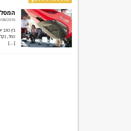
המסלו
19/08/2016 // 3 תג
בין כוכב י
החל, נקלע
[.....]