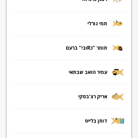
תמי גורלי
תומר "כRובי" ברעם
עמיר הזאב שבתאי
אריק רצ'בסקי
דותן בלייס