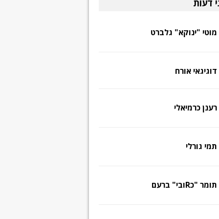
י דעות
מוטי "ינוקא" גלברט
דוגיגאי אורח
רענן כרמיאלי
תמי גורלי
תומר "כRובי" ברעם