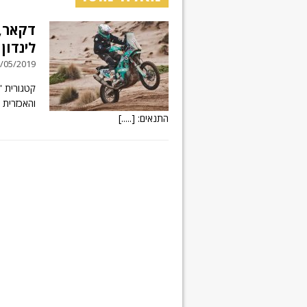
דקאר, 
לינדון 
03/05/2019 // תגובה
והאכזרית 
התנאים:
[.....]