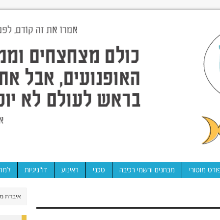
ורט מוטורי
מבחנים ורשמי רכיבה
טכני
ראינוע
דו"גיגיות
למה 