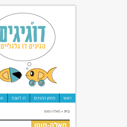
ראשי
מחסן ההגיגים
דג לשבת
ספ
בית
»
מאלה-מוטו
מאלה-מוטו