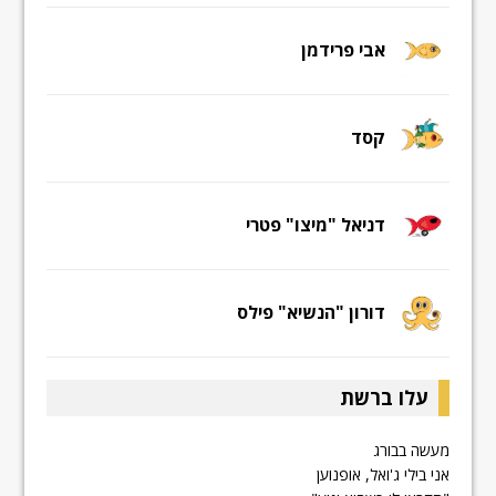
אבי פרידמן
קסד
דניאל "מיצו" פטרי
דורון "הנשיא" פילס
עלו ברשת
מעשה בבורג
אני בילי ג'ואל, אופנוען