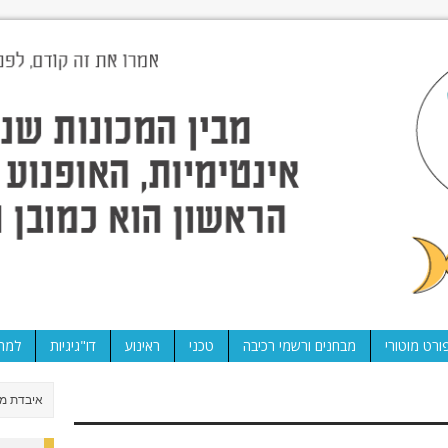
ורט מוטורי
מבחנים ורשמי רכיבה
טכני
ראינוע
דו"גיגיות
למה 