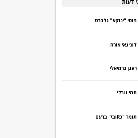
י דעות
מוטי "ינוקא" גלברט
דוגיגאי אורח
רענן כרמיאלי
תמי גורלי
תומר "כRובי" ברעם