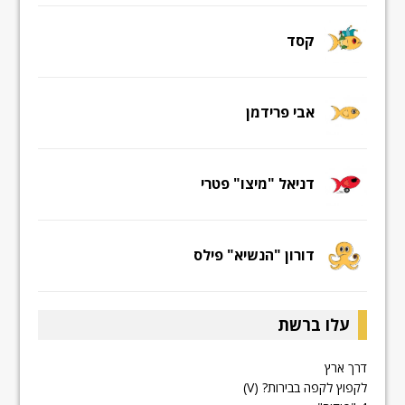
קסד
אבי פרידמן
דניאל "מיצו" פטרי
דורון "הנשיא" פילס
עלו ברשת
דרך ארץ
לקפוץ לקפה בבירות? (V)