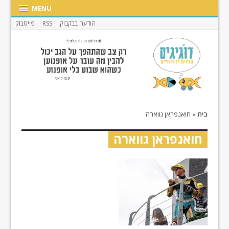
MENU
הודעה בבקבוק
RSS
פייסבוק
בית
»
חואנפראן גווארה
חואנפראן גווארה