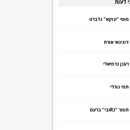
י דעות
מוטי "ינוקא" גלברט
דוגיגאי אורח
רענן כרמיאלי
תמי גורלי
תומר "כRובי" ברעם