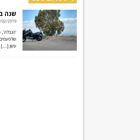
שנה ב
22/02/2019 // 14 תג
'הנבלה', כ
שלפעמים, 
עשן
[.....]