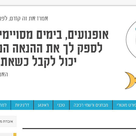
ורט מוטורי
מבחנים ורשמי רכיבה
טכני
ראינוע
דו"גיגיות
למה 