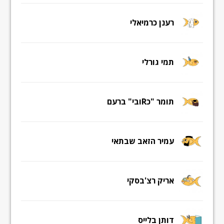
רענן כרמיאלי
תמי גורלי
תומר "כRובי" ברעם
עמיר הזאב שבתאי
אריק רצ'בסקי
דותן בלייס