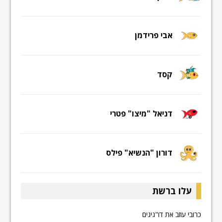
אבי פרידמן
קסד
דניאל "מיצו" פטרי
דורון "הנשיא" פילס
עלו ברשת
כרובי עוזב את דו"גיגים