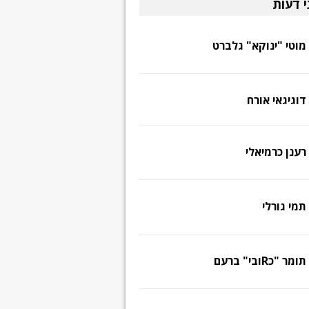
י דעות
מוטי "ינוקא" גלברט
דוגיגאי אורח
רענן כרמיאלי
תמי גורלי
תומר "כRובי" ברעם