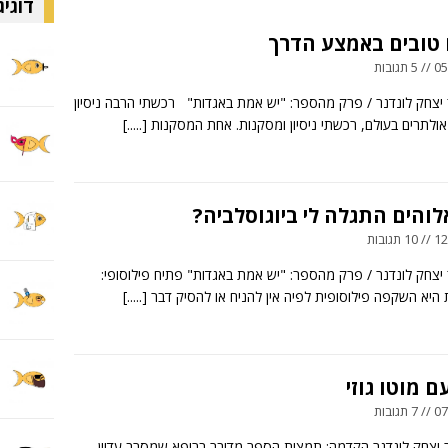
דוגיג
 טובים באמצע הדרך
ובות
יצחק לונדנר / פרק מהספר: "יש אמת באגדות" רכשתי הרבה ניסיון
אולתרים בעולם, רכשתי ניסיון ומסקנות. אחת המסקנות
[.....]
והים התגלה לי ביוגוסלביה?
ובות
יצחק לונדנר / פרק מהספר: "יש אמת באגדות" פתיח פילוסופי:
ִיוּת היא השקפה פילוסופית לפיה אין להניח או להסיק דבר
[.....]
ם מוטו גוזי
ובות
יצחק לונדנר הקדמה: תמצית הספר מדובר ברופא שמסרב עדיין