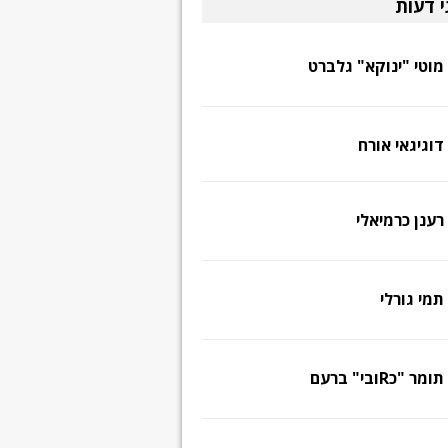
י דעות
מוטי "ינוקא" גלברט
דוגיגאי אורח
רענן כרמיאלי
תמי גורלי
תומר "כRובי" ברעם