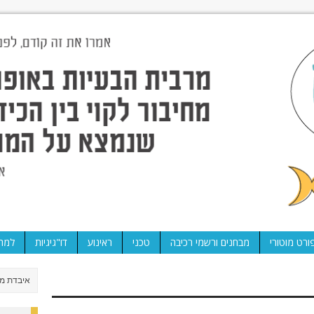
ורט מוטורי
מבחנים ורשמי רכיבה
טכני
ראינוע
דו"גיגיות
למה 