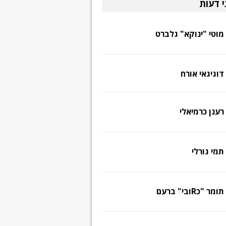
י דעות
מוטי "ינוקא" גלברט
דוגיגאי אורח
רענן כרמיאלי
תמי גורלי
תומר "כRובי" ברעם