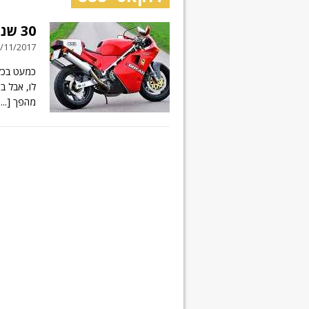
30 שנה למהפך – דוקאטי 851
18/11/2017 // 5 תג
מהפך
....]