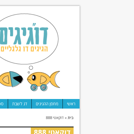
ראשי
מחסן ההגיגים
דג לשבת
ספ
בית
»
דוקאטי 888
דוקאטי 888