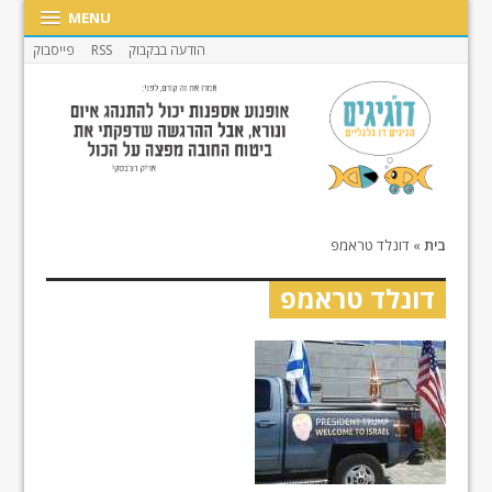
MENU
הודעה בבקבוק
RSS
פייסבוק
בית
»
דונלד טראמפ
דונלד טראמפ