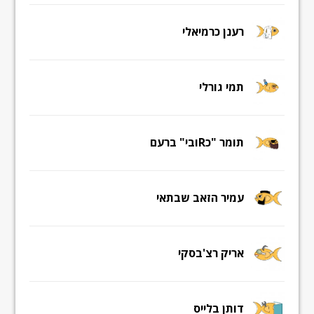
רענן כרמיאלי
תמי גורלי
תומר "כRובי" ברעם
עמיר הזאב שבתאי
אריק רצ'בסקי
דותן בלייס