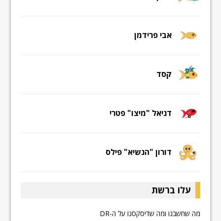
אבי פרידמן
קסד
דניאל "מיצו" פטרי
דורון "הנשיא" פילס
עלו ברשת
מה שחשבנו ומה שדיסקסנו על ה-DR