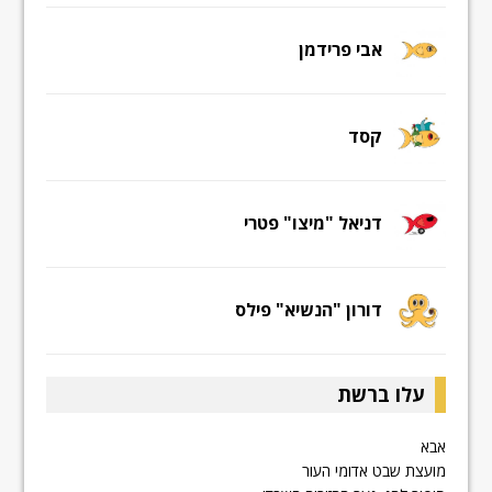
אבי פרידמן
קסד
דניאל "מיצו" פטרי
דורון "הנשיא" פילס
עלו ברשת
אבא
מועצת שבט אדומי העור