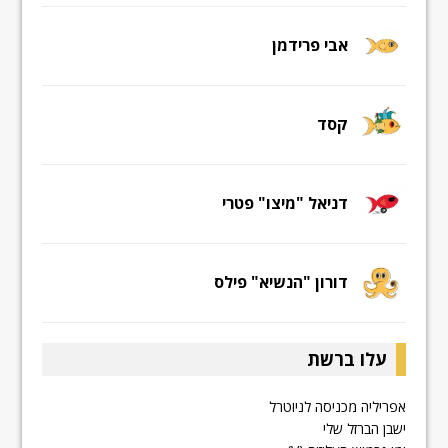
אבי פרידמן
קסד
דניאל "מיצו" פטרי
דורון "הנשיא" פילס
עלו ברשת
אפריליה מכניסה לניוטרל
ישבן הברזל שלי