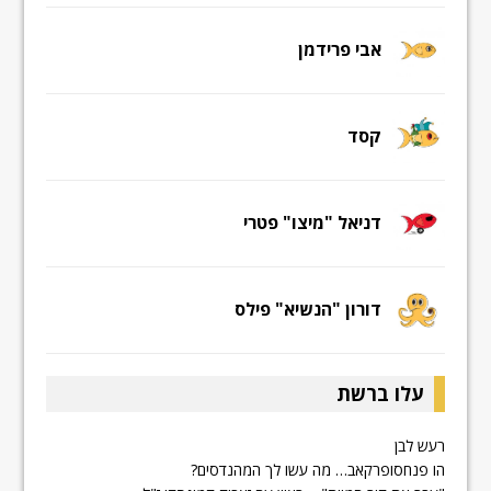
אבי פרידמן
קסד
דניאל "מיצו" פטרי
דורון "הנשיא" פילס
עלו ברשת
רעש לבן
הו פנחסופרקאב… מה עשו לך המהנדסים?