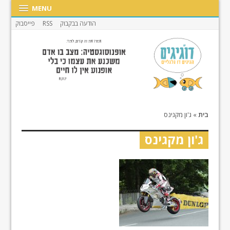
MENU
הודעה בבקבוק
RSS
פייסבוק
בית
»
ג'ון מקגינס
ג'ון מקגינס