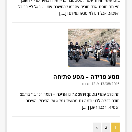
ביום שישי האחד עשר לספטמבר עדיין שררו באויר שרידי האובך
מאותה סופת אבק סורית שגרמו להחשכת שמי ישראל לאורך כל
השבוע, אבל הם לא מנעו מאיתנו
[.....]
מסע פרידה – מסע פתיחה
13/08/2015 // 13 תגובות
תמונות: עמרי גוטמן; וידאו: צילום ועריכה – תומר "כרובי" ברעם;
תודה גדולה לדני ורמה גת ממושב גמלא על החיבוק והאירוח
הנפלא. רכבו: רענן
[.....]
»
2
1