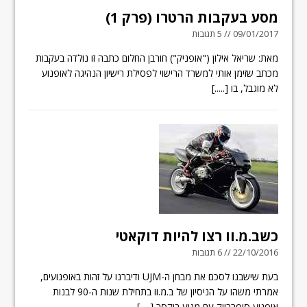
מסע בעקבות הרטרו (פרק 1)
09/01/2017 // 5 תגובות
מאת: שריאל אילון ("אופניק") חורבן החלום כתבה זו נולדה בעקבות
מכתב שזימן אותי למשרד הרישוי לפסילת רישיון הנהיגה לאופנוע
לא מוגבל, בו
[.....]
כשב.מ.וו רצו להיות דוקאטי
22/10/2016 // 6 תגובות
בעת שישבנו לסכם את מבחן ה-UJM ודיברנו על זהות באופנועים,
אמרתי משהו על הניסיון של ב.מ.וו בתחילת שנות ה-90 לבנות
אופנוע סופרבייק עם מנוע בוקסר
[.....]