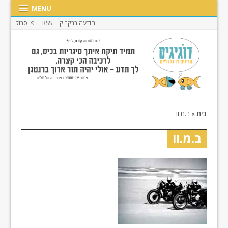
MENU
הודעה בבקבוק
RSS
פייסבוק
בית
»
ב.מ.וו
ב.מ.וו