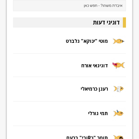
דוגיגי דעות
מוטי "ינוקא" גלברט
דוגיגאי אורח
רענן כרמיאלי
תמי גורלי
תומר "כRובי" ברעם