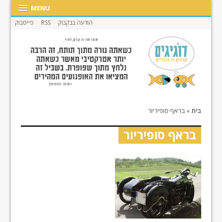
MENU
הודעה בבקבוק
RSS
פייסבוק
בית
»
בראף סופיריור
בראף סופיריור