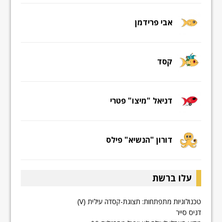
אבי פרידמן
קסד
דניאל "מיצו" פטרי
דורון "הנשיא" פילס
עלו ברשת
טכנולוגיות מתפתחות: תצוגת-קסדה עילית (V)
דניס סייר