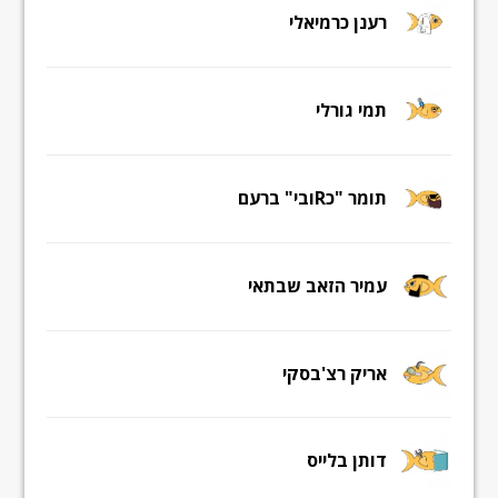
רענן כרמיאלי
תמי גורלי
תומר "כRובי" ברעם
עמיר הזאב שבתאי
אריק רצ'בסקי
דותן בלייס