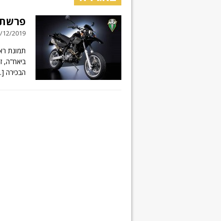
פרשת תי
03/12/2019 // 7 תג
ביאח"ה, ז
הבכירה
..]