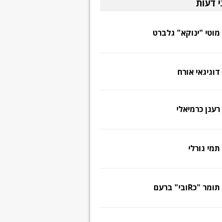
י דעות
מוטי "ינוקא" גלברט
דוגיגאי אורח
רענן כרמיאלי
תמי גורלי
תומר "כRובי" ברעם