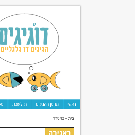
ראשי
מחסן ההגיגים
דג לשבת
ספ
בית
»
באגירה
באגירה