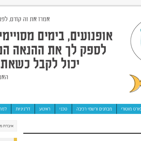
ורט מוטורי
מבחנים ורשמי רכיבה
טכני
ראינוע
דו"גיגיות
למה 