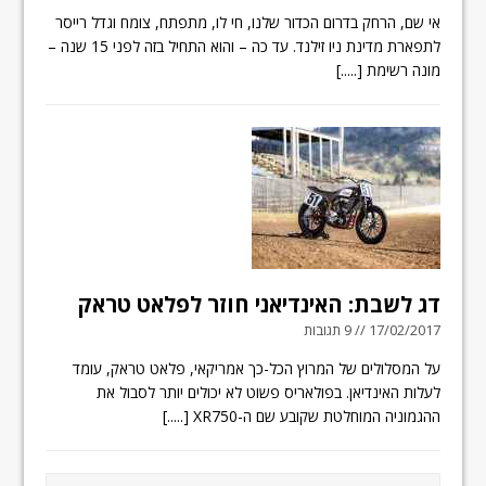
אי שם, הרחק בדרום הכדור שלנו, חי לו, מתפתח, צומח וגדל רייסר
לתפארת מדינת ניו זילנד. עד כה – והוא התחיל בזה לפני 15 שנה –
מונה רשימת
[.....]
דג לשבת: האינדיאני חוזר לפלאט טראק
17/02/2017 // 9 תגובות
על המסלולים של המרוץ הכל-כך אמריקאי, פלאט טראק, עומד
לעלות האינדיאן. בפולאריס פשוט לא יכולים יותר לסבול את
ההגמוניה המוחלטת שקובע שם ה-XR750
[.....]