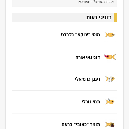
דוגיגי דעות
מוטי "ינוקא" גלברט
דוגיגאי אורח
רענן כרמיאלי
תמי גורלי
תומר "כRובי" ברעם