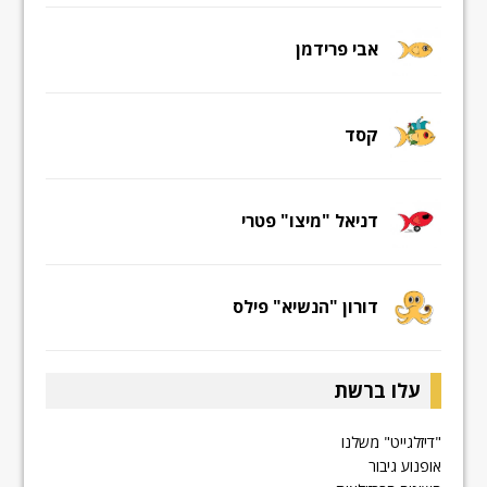
אבי פרידמן
קסד
דניאל "מיצו" פטרי
דורון "הנשיא" פילס
עלו ברשת
"דיזלגייט" משלנו
אופנוע גיבור