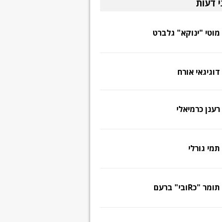
י דעות
מוטי "ינוקא" גלברט
דוגיגאי אורח
רענן כרמיאלי
תמי גורלי
תומר "כRובי" ברעם