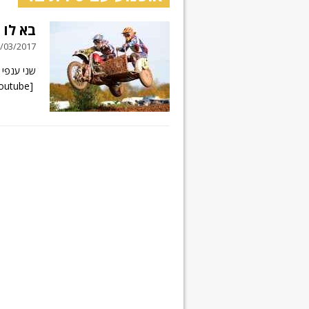
בא לו
21/03/2017 // 2 תג
שני ענפי 
[wpdevart_youtube]1EDAh7jNc5Q[/wpdevart_youtube]