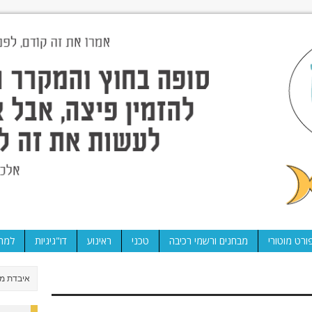
ורט מוטורי
מבחנים ורשמי רכיבה
טכני
ראינוע
דו"גיגיות
למה 