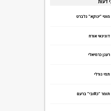
י דעות
מוטי "ינוקא" גלברט
דוגיגאי אורח
רענן כרמיאלי
תמי גורלי
תומר "כRובי" ברעם