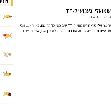
דוגיג
מואלי: געגועי ל-TT
 אחת
מאת: אופיר שמואלי סוף חודש מאי וה-TT שוב כאן. כלומר שם, באי מאן… ואני
וווב. מי שלא חווה את חווית ה-TT לא יבין זאת, אבל מי שזכה