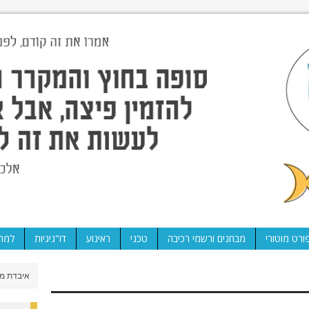
ורט מוטורי
מבחנים ורשמי רכיבה
טכני
ראינוע
דו"גיגיות
למה 