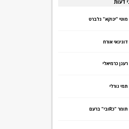
י דעות
מוטי "ינוקא" גלברט
דוגיגאי אורח
רענן כרמיאלי
תמי גורלי
תומר "כRובי" ברעם