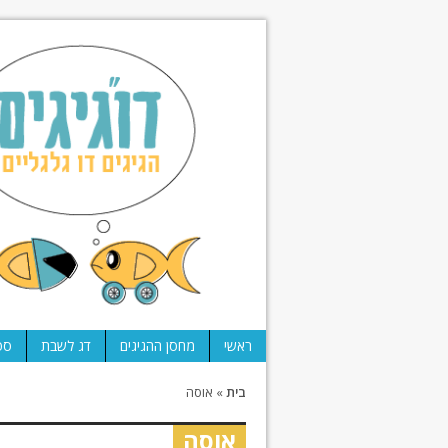
ראשי
מחסן ההגיגים
דג לשבת
ספ
בית
»
אוסה
אוסה