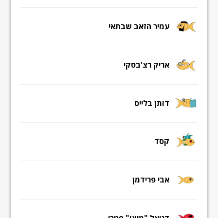
עמיר הזאב שבתאי
אריק רצ'בסקי
דותן בלייס
קסד
אבי פרידמן