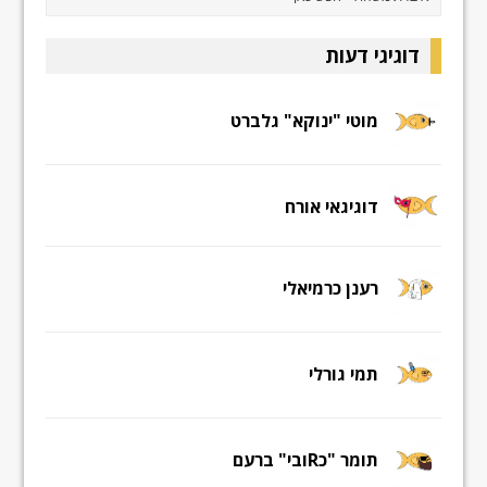
דוגיגי דעות
מוטי "ינוקא" גלברט
דוגיגאי אורח
רענן כרמיאלי
תמי גורלי
תומר "כRובי" ברעם